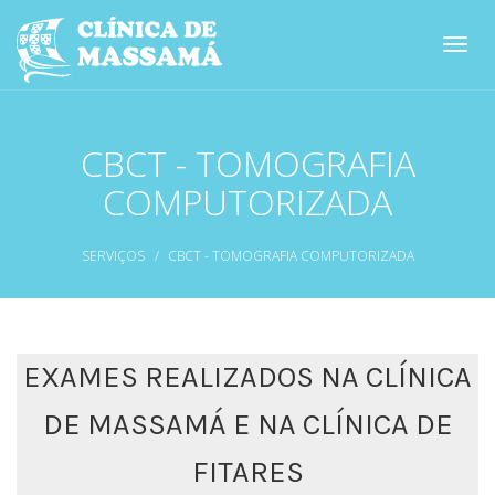
Passar
para
Toggl
o
navig
conteúdo
principal
CBCT - TOMOGRAFIA
COMPUTORIZADA
SERVIÇOS
CBCT - TOMOGRAFIA COMPUTORIZADA
EXAMES REALIZADOS NA CLÍNICA
DE MASSAMÁ E NA CLÍNICA DE
FITARES