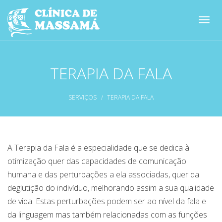
Passar
para
Toggl
o
navig
conteúdo
principal
TERAPIA DA FALA
SERVIÇOS
TERAPIA DA FALA
A Terapia da Fala é a especialidade que se dedica à
otimização quer das capacidades de comunicação
humana e das perturbações a ela associadas, quer da
deglutição do indivíduo, melhorando assim a sua qualidade
de vida. Estas perturbações podem ser ao nível da fala e
da linguagem mas também relacionadas com as funções