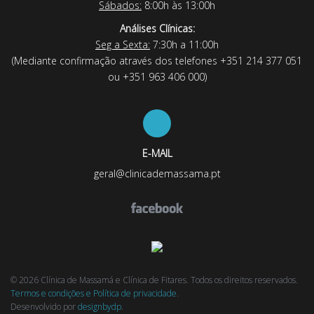
Sábados:
8:00h às 13:00h
Análises Clínicas:
Seg a Sexta:
7:30h a 11:00h
(Mediante confirmação através dos telefones +351 214 377 051
ou +351 963 406 000)
E-MAIL
geral@clinicademassama.pt
© 2026 Clínica de Massamá e Clínica de Fitares. Todos os direitos reservados.
Termos e condições e Política de privacidade
.
Desenvolvido por
designbydp
.